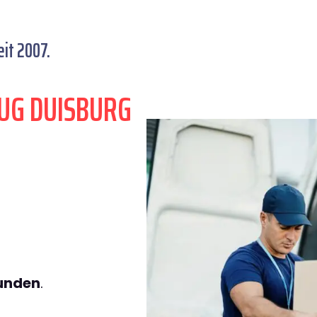
it 2007.
UG DUISBURG
tunden
.