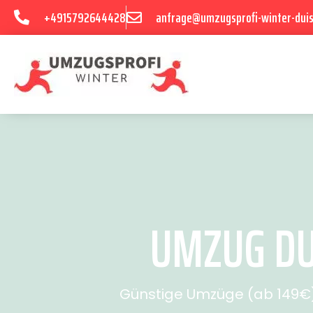
+4915792644428
anfrage@umzugsprofi-winter-dui
UMZUG DU
Günstige Umzüge (ab 149€) 