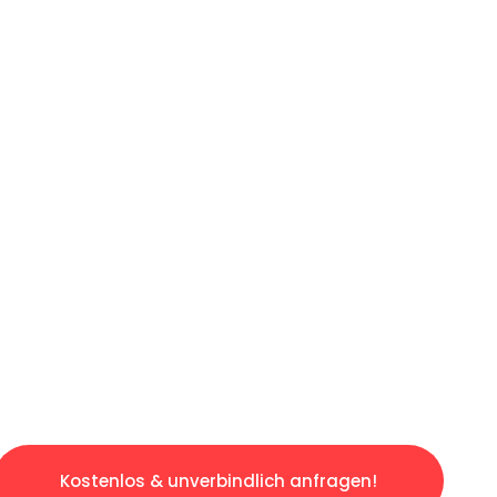
ICHES ANGEBOT IN
UNTER 60 S
losen & sorgenfreien Umzug in Duisburg: Erle
taltet. Lassen Sie uns den schweren Teil übe
tspannten und kostengünstigen Servive!
Kostenlos & unverbindlich anfragen!