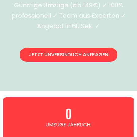
Günstige Umzüge (ab 149€) ✓ 100%
professionell ✓ Team aus Experten ✓
Angebot in 60 Sek. ✓
JETZT UNVERBINDLICH ANFRAGEN
0
UMZÜGE JÄHRLICH.