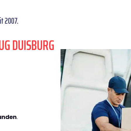
t 2007.
UG DUISBURG
tunden
.