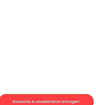
ICHES ANGEBOT IN
UNTER 60 S
losen & sorgenfreien Umzug in Duisburg: Erle
taltet. Lassen Sie uns den schweren Teil übe
tspannten und kostengünstigen Servive!
Kostenlos & unverbindlich anfragen!