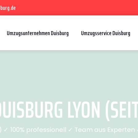
sburg.de
Umzugsunternehmen Duisburg
Umzugsservice Duisburg
UISBURG LYON (SEIT
✓ 100% professionell ✓ Team aus Experten ✓