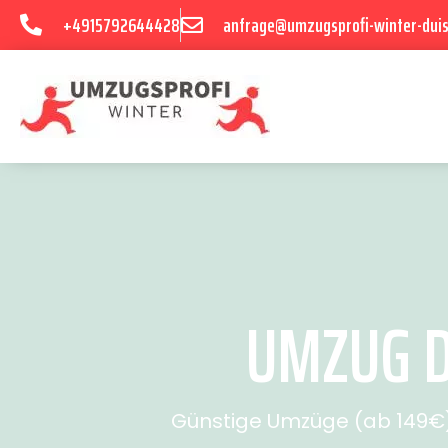
+4915792644428
anfrage@umzugsprofi-winter-dui
UMZUG D
Günstige Umzüge (ab 149€) 