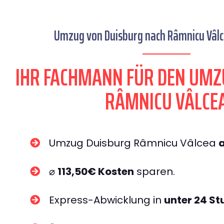
Umzug von Duisburg nach Râmnicu Vâlce
IHR FACHMANN FÜR DEN UMZ
RÂMNICU VÂLCE
Umzug Duisburg Râmnicu Vâlcea
⌀
113,50€ Kosten
sparen.
Express-Abwicklung in
unter 24 S