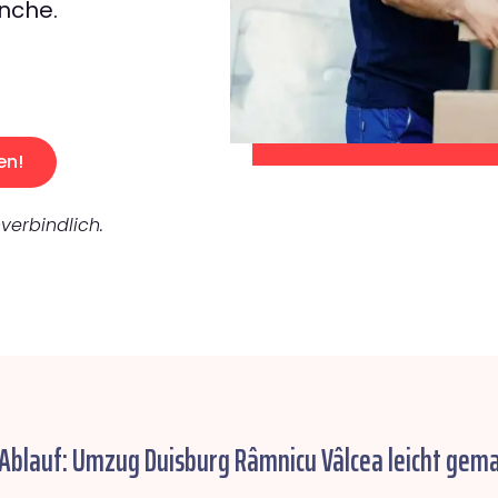
nche.
en!
verbindlich.
 Ablauf: Umzug Duisburg Râmnicu Vâlcea leicht gema