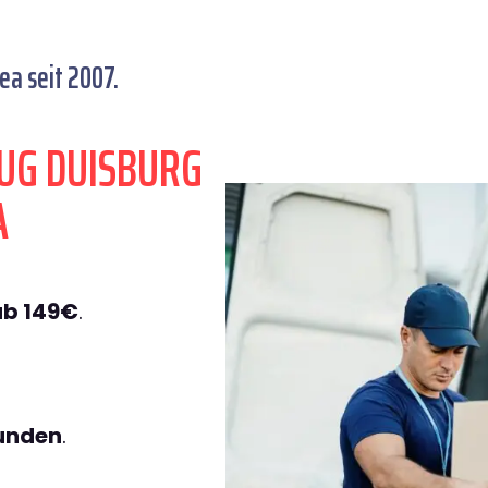
a seit 2007.
UG DUISBURG
A
ab 149€
.
tunden
.