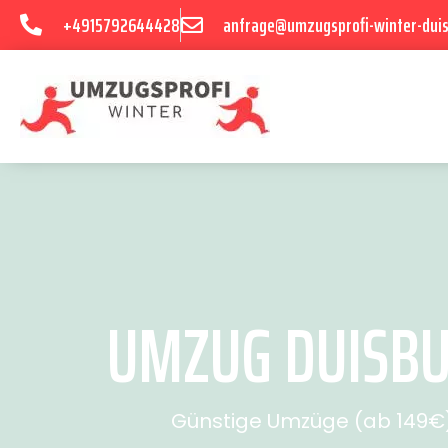
+4915792644428
anfrage@umzugsprofi-winter-dui
UMZUG DUISBU
Günstige Umzüge (ab 149€) 