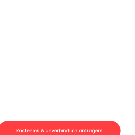
ICHES ANGEBOT IN
UNTER 60 S
losen & sorgenfreien Umzug in Duisburg: Erle
taltet. Lassen Sie uns den schweren Teil übe
tspannten und kostengünstigen Servive!
Kostenlos & unverbindlich anfragen!