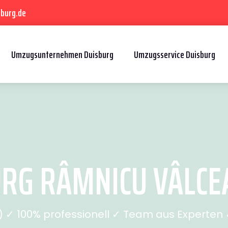
sburg.de
Umzugsunternehmen Duisburg
Umzugsservice Duisburg
RG RÂMNICU VÂLCEA 
✓ 100% professionell ✓ Team aus Experten ✓