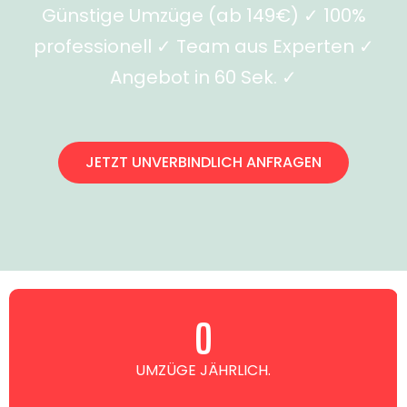
Günstige Umzüge (ab 149€) ✓ 100%
professionell ✓ Team aus Experten ✓
Angebot in 60 Sek. ✓
JETZT UNVERBINDLICH ANFRAGEN
0
UMZÜGE JÄHRLICH.