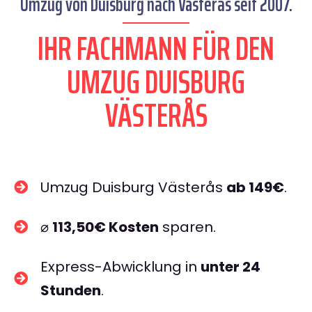
Umzug von Duisburg nach Västerås seit 2007.
IHR FACHMANN FÜR DEN
UMZUG DUISBURG
VÄSTERÅS
Umzug Duisburg Västerås
ab 149€
.
⌀
113,50€ Kosten
sparen.
Express-Abwicklung in
unter 24
Stunden
.