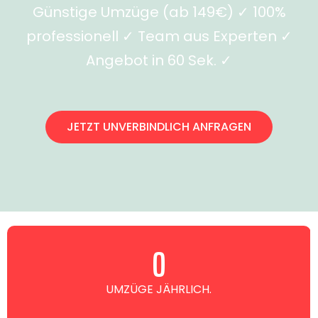
Günstige Umzüge (ab 149€) ✓ 100%
professionell ✓ Team aus Experten ✓
Angebot in 60 Sek. ✓
JETZT UNVERBINDLICH ANFRAGEN
0
UMZÜGE JÄHRLICH.