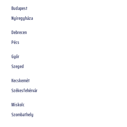
Budapest
Nyíregyháza
Debrecen
Pécs
Győr
Szeged
Kecskemét
Székesfehérvár
Miskolc
Szombathely