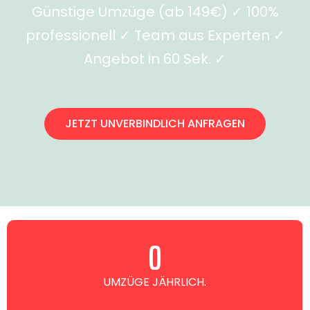
Günstige Umzüge (ab 149€) ✓ 100%
professionell ✓ Team aus Experten ✓
Angebot in 60 Sek. ✓
JETZT UNVERBINDLICH ANFRAGEN
0
UMZÜGE JÄHRLICH.