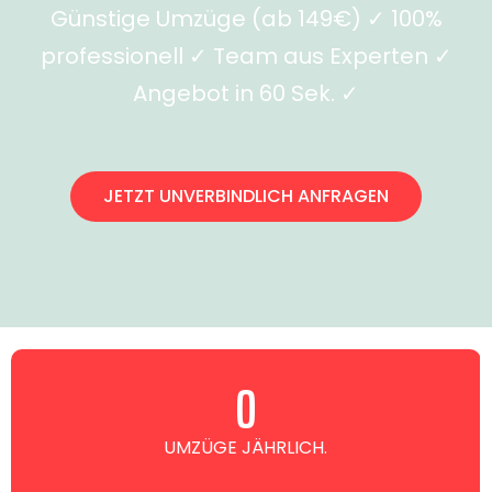
Günstige Umzüge (ab 149€) ✓ 100%
professionell ✓ Team aus Experten ✓
Angebot in 60 Sek. ✓
JETZT UNVERBINDLICH ANFRAGEN
0
UMZÜGE JÄHRLICH.