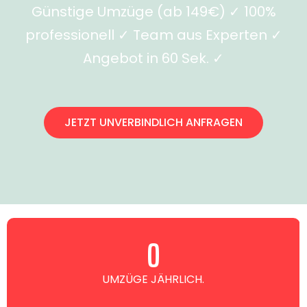
Günstige Umzüge (ab 149€) ✓ 100%
professionell ✓ Team aus Experten ✓
Angebot in 60 Sek. ✓
JETZT UNVERBINDLICH ANFRAGEN
0
UMZÜGE JÄHRLICH.