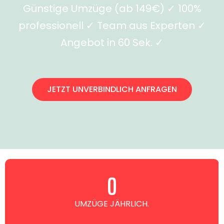
Günstige Umzüge (ab 149€) ✓ 100%
professionell ✓ Team aus Experten ✓
Angebot in 60 Sek. ✓
JETZT UNVERBINDLICH ANFRAGEN
0
UMZÜGE JÄHRLICH.