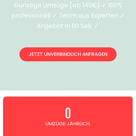
Günstige Umzüge (ab 149€) ✓ 100%
professionell ✓ Team aus Experten ✓
Angebot in 60 Sek. ✓
JETZT UNVERBINDLICH ANFRAGEN
0
UMZÜGE JÄHRLICH.