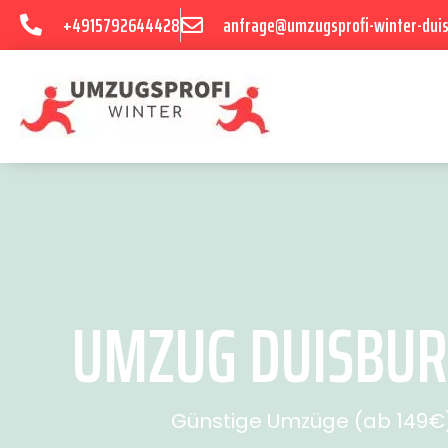
+4915792644428
anfrage@umzugsprofi-winter-dui
UMZUG DUISBUR
Günstige Umzüge (ab 149€) 