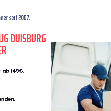
er seit 2007.
UG DUISBURG
ER
r
ab 149€
.
tunden
.