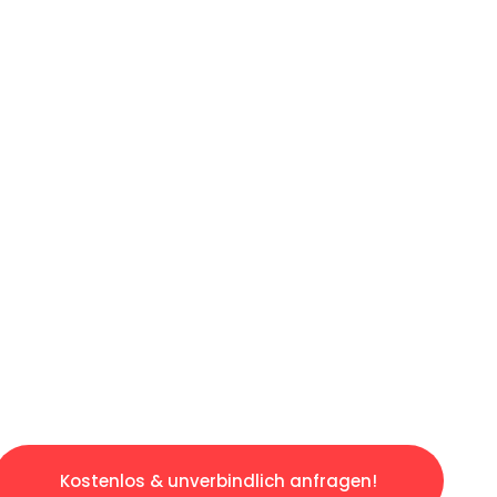
ICHES ANGEBOT IN
UNTER 60 S
losen & sorgenfreien Umzug in Duisburg: Erle
taltet. Lassen Sie uns den schweren Teil übe
tspannten und kostengünstigen Servive!
Kostenlos & unverbindlich anfragen!