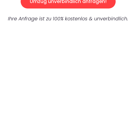
Umzug unverbindlich anfragen!
Ihre Anfrage ist zu 100% kostenlos & unverbindlich.
UNVERBINDLICHES ANGEBOT IN
UNTER 60 SEKUNDEN
:
Machen Sie sich bereit für einen
reibungslosen & sorgenfreien Umzug in
Duisburg: Erleben Sie, wie unser Expertenteam
Ihren Umzug schnell, sicher und effizient
gestaltet. Lassen Sie uns den schweren Teil
übernehmen & freuen Sie sich auf einen