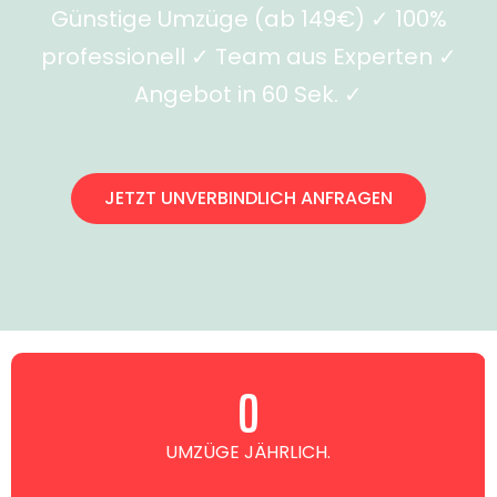
Günstige Umzüge (ab 149€) ✓ 100%
professionell ✓ Team aus Experten ✓
Angebot in 60 Sek. ✓
JETZT UNVERBINDLICH ANFRAGEN
0
UMZÜGE JÄHRLICH.