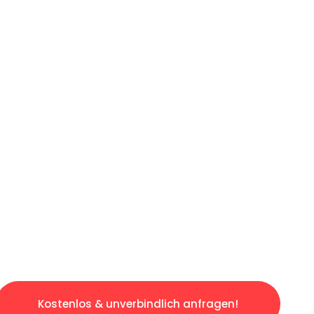
ICHES ANGEBOT IN
UNTER 60 S
losen & sorgenfreien Umzug in Duisburg: Erle
taltet. Lassen Sie uns den schweren Teil übe
tspannten und kostengünstigen Servive!
Kostenlos & unverbindlich anfragen!