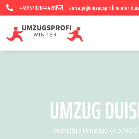
+4915792644428
anfrage@umzugsprofi-winter-dui
UMZUG DUIS
Günstige Umzüge (ab 149€) 