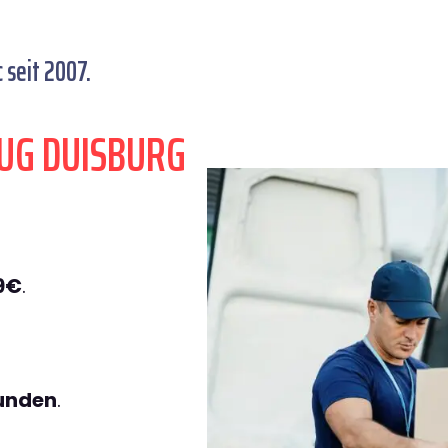
seit 2007.
UG DUISBURG
9€
.
tunden
.