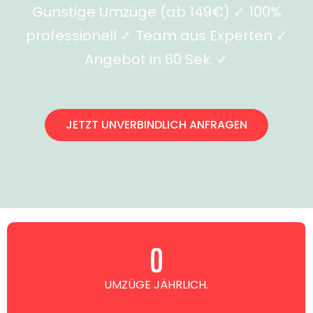
Günstige Umzüge (ab 149€) ✓ 100%
professionell ✓ Team aus Experten ✓
Angebot in 60 Sek. ✓
JETZT UNVERBINDLICH ANFRAGEN
0
UMZÜGE JÄHRLICH.