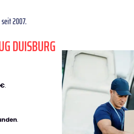
seit 2007.
UG DUISBURG
9€
.
tunden
.