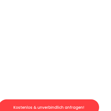
ICHES ANGEBOT IN
UNTER 60 S
losen & sorgenfreien Umzug in Duisburg: Erle
taltet. Lassen Sie uns den schweren Teil übe
tspannten und kostengünstigen Servive!
Kostenlos & unverbindlich anfragen!