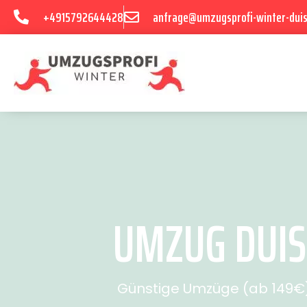
+4915792644428
anfrage@umzugsprofi-winter-dui
UMZUG DUIS
Günstige Umzüge (ab 149€) 