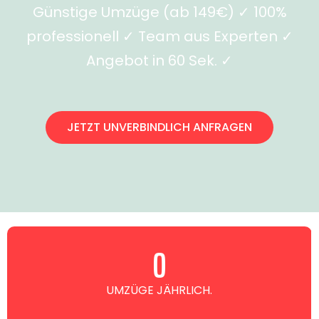
Günstige Umzüge (ab 149€) ✓ 100%
professionell ✓ Team aus Experten ✓
Angebot in 60 Sek. ✓
JETZT UNVERBINDLICH ANFRAGEN
0
UMZÜGE JÄHRLICH.