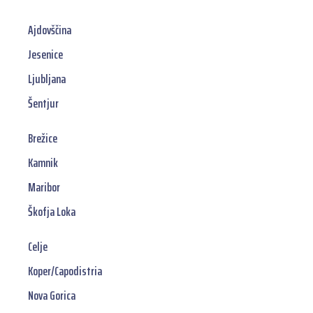
Ajdovščina
Jesenice
Ljubljana
Šentjur
Brežice
Kamnik
Maribor
Škofja Loka
Celje
Koper/Capodistria
Nova Gorica