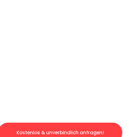
ICHES ANGEBOT IN
UNTER 60 S
losen & sorgenfreien Umzug in Duisburg: Erle
taltet. Lassen Sie uns den schweren Teil übe
tspannten und kostengünstigen Servive!
Kostenlos & unverbindlich anfragen!