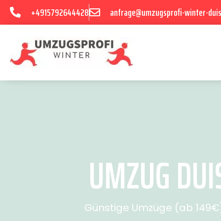
+4915792644428
anfrage@umzugsprofi-winter-dui
UMZUG DUIS
Günstige Umzüge (ab 149€) 