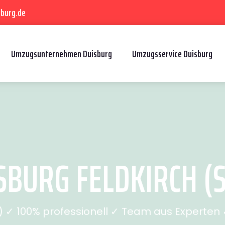
sburg.de
Umzugsunternehmen Duisburg
Umzugsservice Duisburg
BURG FELDKIRCH (S
✓ 100% professionell ✓ Team aus Experten ✓