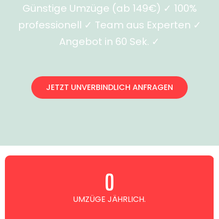
Günstige Umzüge (ab 149€) ✓ 100%
professionell ✓ Team aus Experten ✓
Angebot in 60 Sek. ✓
JETZT UNVERBINDLICH ANFRAGEN
0
UMZÜGE JÄHRLICH.