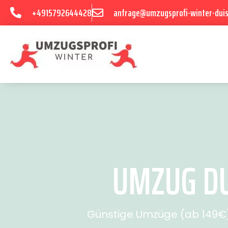
+4915792644428
anfrage@umzugsprofi-winter-dui
UMZUG DU
Günstige Umzüge (ab 149€) 