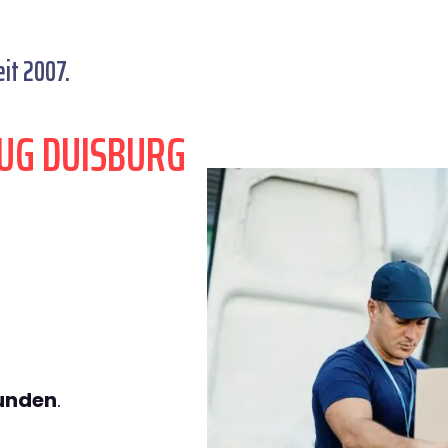
it 2007.
UG DUISBURG
tunden
.