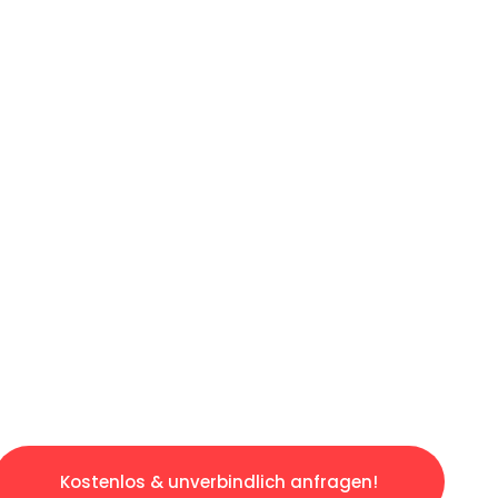
ICHES ANGEBOT IN
UNTER 60 S
losen & sorgenfreien Umzug in Duisburg: Erle
taltet. Lassen Sie uns den schweren Teil übe
tspannten und kostengünstigen Servive!
Kostenlos & unverbindlich anfragen!