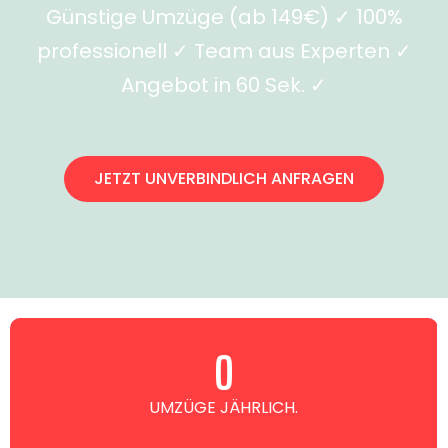
Günstige Umzüge (ab 149€) ✓ 100%
professionell ✓ Team aus Experten ✓
Angebot in 60 Sek. ✓
JETZT UNVERBINDLICH ANFRAGEN
0
UMZÜGE JÄHRLICH.