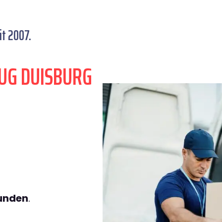
t 2007.
UG DUISBURG
tunden
.