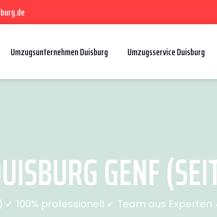
sburg.de
Umzugsunternehmen Duisburg
Umzugsservice Duisburg
UISBURG GENF (SEIT
✓ 100% professionell ✓ Team aus Experten ✓