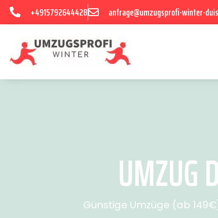
+4915792644428
anfrage@umzugsprofi-winter-dui
UMZUG D
Günstige Umzüge (ab 149€) 