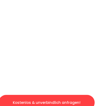
ICHES ANGEBOT IN
UNTER 60 S
losen & sorgenfreien Umzug in Duisburg: Erle
taltet. Lassen Sie uns den schweren Teil übe
tspannten und kostengünstigen Servive!
Kostenlos & unverbindlich anfragen!