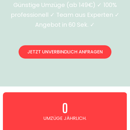
Günstige Umzüge (ab 149€) ✓ 100%
professionell ✓ Team aus Experten ✓
Angebot in 60 Sek. ✓
JETZT UNVERBINDLICH ANFRAGEN
0
UMZÜGE JÄHRLICH.