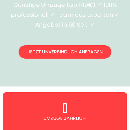
Günstige Umzüge (ab 149€) ✓ 100%
professionell ✓ Team aus Experten ✓
Angebot in 60 Sek. ✓
JETZT UNVERBINDLICH ANFRAGEN
0
UMZÜGE JÄHRLICH.