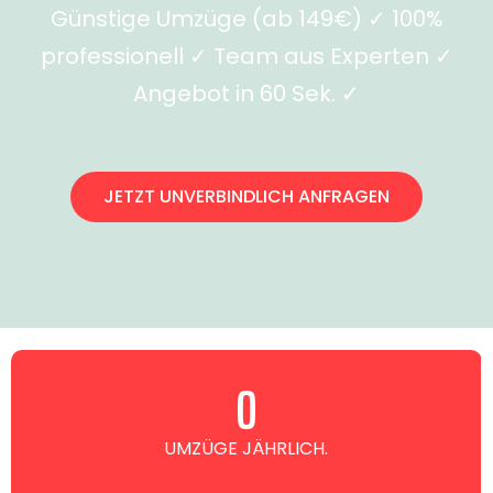
Günstige Umzüge (ab 149€) ✓ 100%
professionell ✓ Team aus Experten ✓
Angebot in 60 Sek. ✓
JETZT UNVERBINDLICH ANFRAGEN
0
UMZÜGE JÄHRLICH.