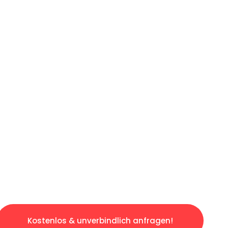
ICHES ANGEBOT IN
UNTER 60 S
losen & sorgenfreien Umzug in Duisburg: Erle
taltet. Lassen Sie uns den schweren Teil übe
tspannten und kostengünstigen Servive!
Kostenlos & unverbindlich anfragen!