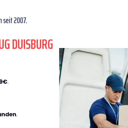
 seit 2007.
UG DUISBURG
49€
.
tunden
.