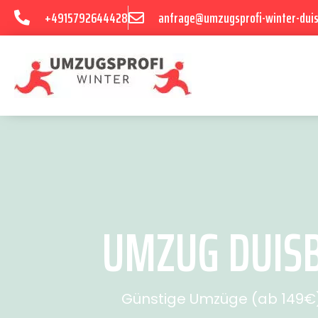
+4915792644428
anfrage@umzugsprofi-winter-dui
UMZUG DUISB
Günstige Umzüge (ab 149€) 