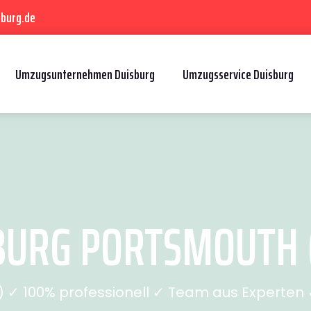
sburg.de
Umzugsunternehmen Duisburg
Umzugsservice Duisburg
URG PORTSMOUTH (
✓ 100% professionell ✓ Team aus Experten ✓