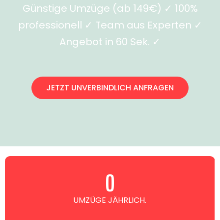
Günstige Umzüge (ab 149€) ✓ 100%
professionell ✓ Team aus Experten ✓
Angebot in 60 Sek. ✓
JETZT UNVERBINDLICH ANFRAGEN
0
UMZÜGE JÄHRLICH.