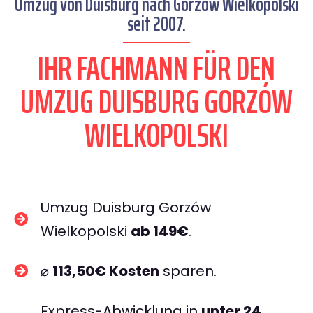
Umzug von Duisburg nach Gorzów Wielkopolski
seit 2007.
IHR FACHMANN FÜR DEN
UMZUG DUISBURG GORZÓW
WIELKOPOLSKI
Umzug Duisburg Gorzów
Wielkopolski
ab 149€
.
⌀
113,50€ Kosten
sparen.
Express-Abwicklung in
unter 24