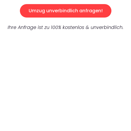
Umzug unverbindlich anfragen!
Ihre Anfrage ist zu 100% kostenlos & unverbindlich.
UNVERBINDLICHES ANGEBOT IN
UNTER 60 SEKUNDEN
:
Machen Sie sich bereit für einen
reibungslosen & sorgenfreien Umzug in
Duisburg: Erleben Sie, wie unser Expertenteam
Ihren Umzug schnell, sicher und effizient
gestaltet. Lassen Sie uns den schweren Teil