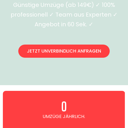
Günstige Umzüge (ab 149€) ✓ 100%
professionell ✓ Team aus Experten ✓
Angebot in 60 Sek. ✓
JETZT UNVERBINDLICH ANFRAGEN
0
UMZÜGE JÄHRLICH.