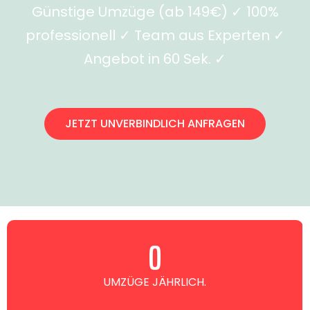
Günstige Umzüge (ab 149€) ✓ 100%
professionell ✓ Team aus Experten ✓
Angebot in 60 Sek. ✓
JETZT UNVERBINDLICH ANFRAGEN
0
UMZÜGE JÄHRLICH.