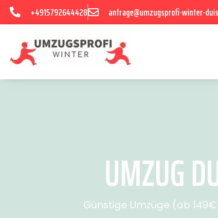
+4915792644428
anfrage@umzugsprofi-winter-dui
UMZUG DU
Günstige Umzüge (ab 149€) 