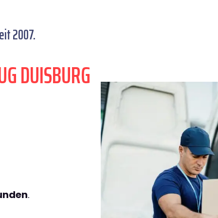
it 2007.
UG DUISBURG
tunden
.