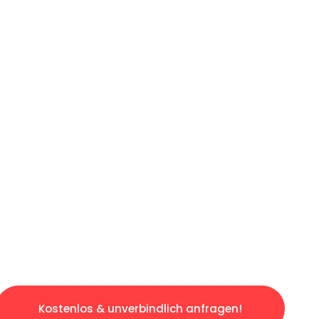
ICHES ANGEBOT IN
UNTER 60 S
losen & sorgenfreien Umzug in Duisburg: Erle
taltet. Lassen Sie uns den schweren Teil übe
tspannten und kostengünstigen Servive!
Kostenlos & unverbindlich anfragen!