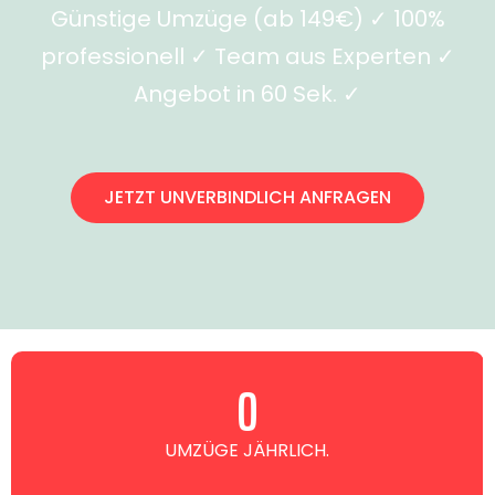
Günstige Umzüge (ab 149€) ✓ 100%
professionell ✓ Team aus Experten ✓
Angebot in 60 Sek. ✓
JETZT UNVERBINDLICH ANFRAGEN
0
UMZÜGE JÄHRLICH.