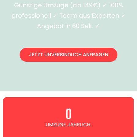
Günstige Umzüge (ab 149€) ✓ 100%
professionell ✓ Team aus Experten ✓
Angebot in 60 Sek. ✓
JETZT UNVERBINDLICH ANFRAGEN
0
UMZÜGE JÄHRLICH.