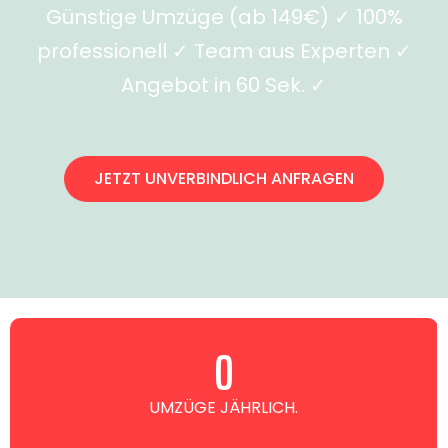
Günstige Umzüge (ab 149€) ✓ 100%
professionell ✓ Team aus Experten ✓
Angebot in 60 Sek. ✓
JETZT UNVERBINDLICH ANFRAGEN
0
UMZÜGE JÄHRLICH.