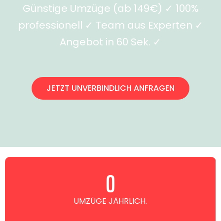
Günstige Umzüge (ab 149€) ✓ 100%
professionell ✓ Team aus Experten ✓
Angebot in 60 Sek. ✓
JETZT UNVERBINDLICH ANFRAGEN
0
UMZÜGE JÄHRLICH.