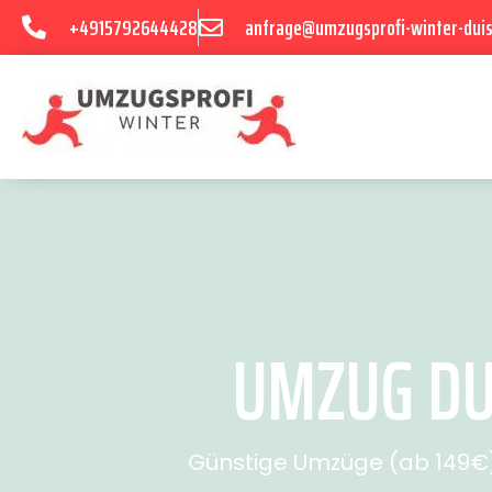
+4915792644428
anfrage@umzugsprofi-winter-dui
UMZUG DU
Günstige Umzüge (ab 149€) 