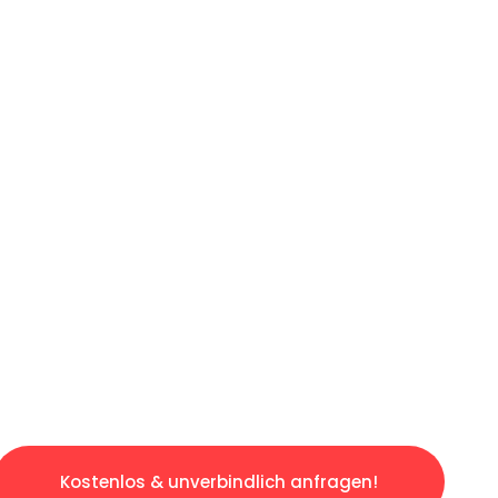
ICHES ANGEBOT IN
UNTER 60 S
losen & sorgenfreien Umzug in Duisburg: Erle
taltet. Lassen Sie uns den schweren Teil übe
tspannten und kostengünstigen Servive!
Kostenlos & unverbindlich anfragen!