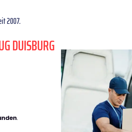
it 2007.
UG DUISBURG
tunden
.