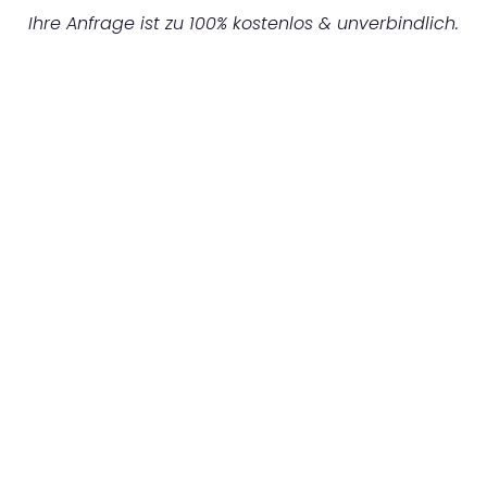
Ihre Anfrage ist zu 100% kostenlos & unverbindlich.
UNVERBINDLICHES ANGEBOT IN
UNTER 60 SEKUNDEN
:
Machen Sie sich bereit für einen
reibungslosen & sorgenfreien Umzug in
Duisburg: Erleben Sie, wie unser Expertenteam
Ihren Umzug schnell, sicher und effizient
gestaltet. Lassen Sie uns den schweren Teil
übernehmen & freuen Sie sich auf einen
entspannten und kostengünstigen Servive!