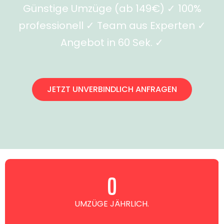
Günstige Umzüge (ab 149€) ✓ 100%
professionell ✓ Team aus Experten ✓
Angebot in 60 Sek. ✓
JETZT UNVERBINDLICH ANFRAGEN
0
UMZÜGE JÄHRLICH.