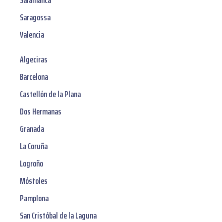
Salamanca
Saragossa
Valencia
Algeciras
Barcelona
Castellón de la Plana
Dos Hermanas
Granada
La Coruña
Logroño
Móstoles
Pamplona
San Cristóbal de la Laguna