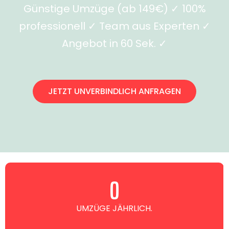
Günstige Umzüge (ab 149€) ✓ 100%
professionell ✓ Team aus Experten ✓
Angebot in 60 Sek. ✓
JETZT UNVERBINDLICH ANFRAGEN
0
UMZÜGE JÄHRLICH.