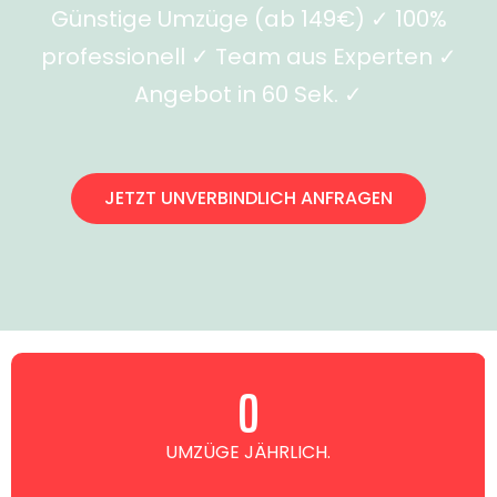
Günstige Umzüge (ab 149€) ✓ 100%
professionell ✓ Team aus Experten ✓
Angebot in 60 Sek. ✓
JETZT UNVERBINDLICH ANFRAGEN
0
UMZÜGE JÄHRLICH.