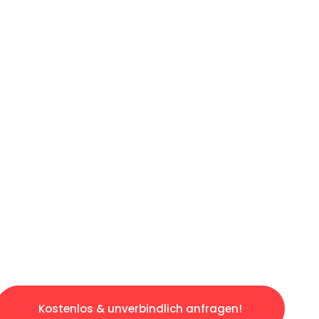
ICHES ANGEBOT IN
UNTER 60 S
losen & sorgenfreien Umzug in Duisburg: Erle
taltet. Lassen Sie uns den schweren Teil übe
tspannten und kostengünstigen Servive!
Kostenlos & unverbindlich anfragen!