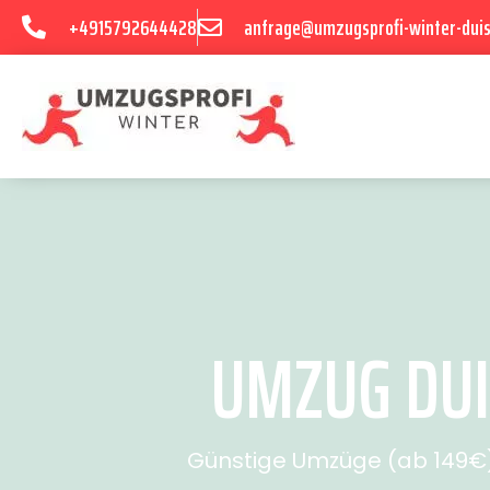
+4915792644428
anfrage@umzugsprofi-winter-dui
UMZUG DUI
Günstige Umzüge (ab 149€) 