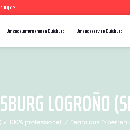
sburg.de
Umzugsunternehmen Duisburg
Umzugsservice Duisburg
SBURG LOGROÑO (SE
✓ 100% professionell ✓ Team aus Experten ✓