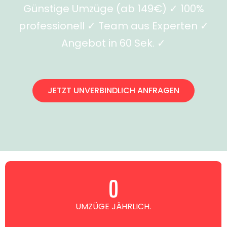
Günstige Umzüge (ab 149€) ✓ 100%
professionell ✓ Team aus Experten ✓
Angebot in 60 Sek. ✓
JETZT UNVERBINDLICH ANFRAGEN
0
UMZÜGE JÄHRLICH.