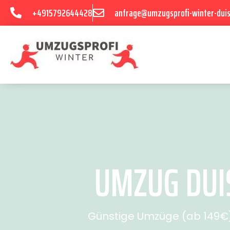
+4915792644428
anfrage@umzugsprofi-winter-dui
UMZUG DUIS
Günstige Umzüge (ab 149€) 