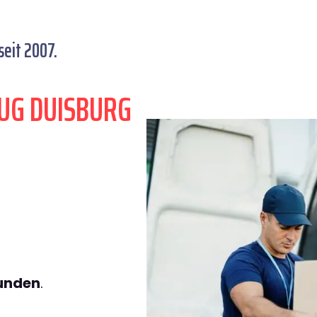
eit 2007.
UG DUISBURG
.
tunden
.