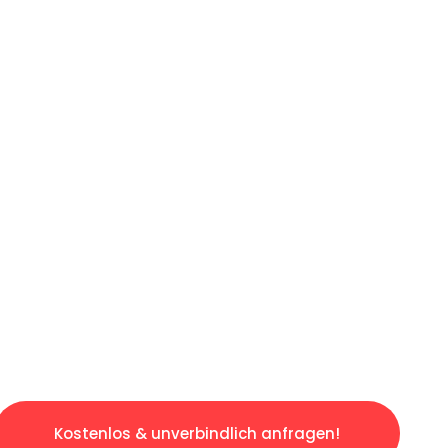
ICHES ANGEBOT IN
UNTER 60 S
losen & sorgenfreien Umzug in Duisburg: Erle
taltet. Lassen Sie uns den schweren Teil übe
tspannten und kostengünstigen Servive!
Kostenlos & unverbindlich anfragen!