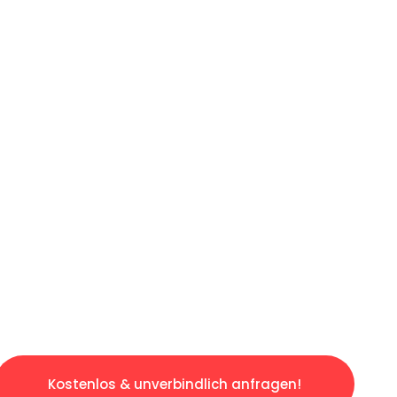
ICHES ANGEBOT IN
UNTER 60 S
losen & sorgenfreien Umzug in Duisburg: Erle
taltet. Lassen Sie uns den schweren Teil übe
tspannten und kostengünstigen Servive!
Kostenlos & unverbindlich anfragen!