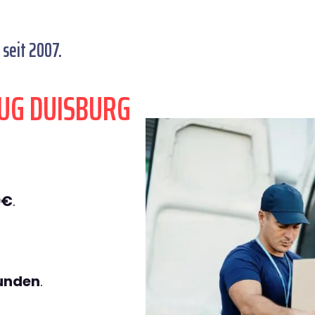
seit 2007.
UG DUISBURG
9€
.
tunden
.