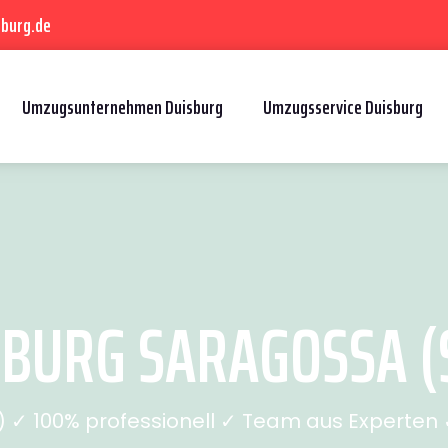
sburg.de
Umzugsunternehmen Duisburg
Umzugsservice Duisburg
BURG SARAGOSSA (S
✓ 100% professionell ✓ Team aus Experten ✓