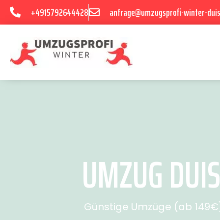
+4915792644428
anfrage@umzugsprofi-winter-dui
UMZUG DUIS
Günstige Umzüge (ab 149€) 