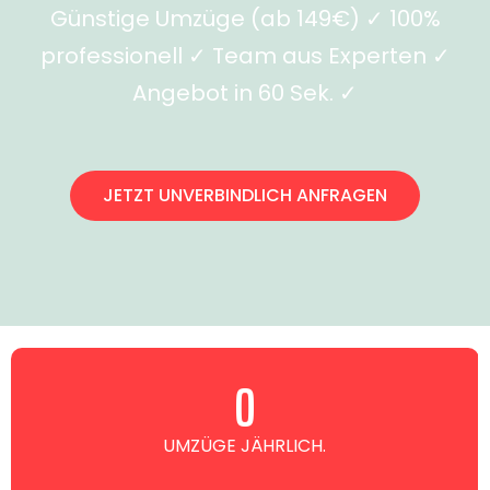
Günstige Umzüge (ab 149€) ✓ 100%
professionell ✓ Team aus Experten ✓
Angebot in 60 Sek. ✓
JETZT UNVERBINDLICH ANFRAGEN
0
UMZÜGE JÄHRLICH.