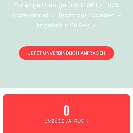
Günstige Umzüge (ab 149€) ✓ 100%
professionell ✓ Team aus Experten ✓
Angebot in 60 Sek. ✓
JETZT UNVERBINDLICH ANFRAGEN
0
UMZÜGE JÄHRLICH.