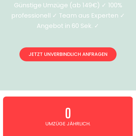
Günstige Umzüge (ab 149€) ✓ 100%
professionell ✓ Team aus Experten ✓
Angebot in 60 Sek. ✓
JETZT UNVERBINDLICH ANFRAGEN
0
UMZÜGE JÄHRLICH.