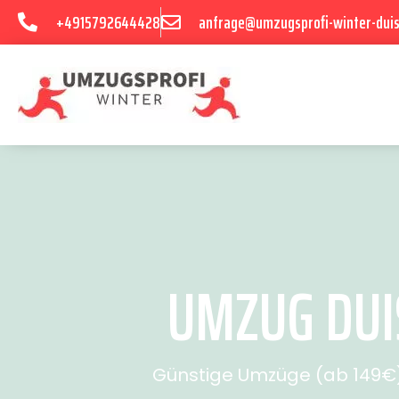
+4915792644428
anfrage@umzugsprofi-winter-dui
UMZUG DUI
Günstige Umzüge (ab 149€) 