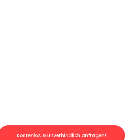
ICHES ANGEBOT IN
UNTER 60 S
losen & sorgenfreien Umzug in Duisburg: Erle
taltet. Lassen Sie uns den schweren Teil übe
tspannten und kostengünstigen Servive!
Kostenlos & unverbindlich anfragen!