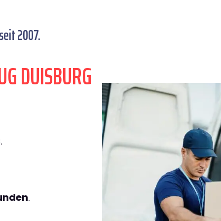
eit 2007.
UG DUISBURG
€
.
tunden
.