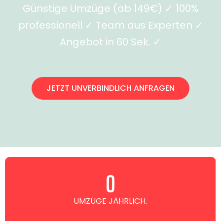
Günstige Umzüge (ab 149€) ✓ 100%
professionell ✓ Team aus Experten ✓
Angebot in 60 Sek. ✓
JETZT UNVERBINDLICH ANFRAGEN
0
UMZÜGE JÄHRLICH.