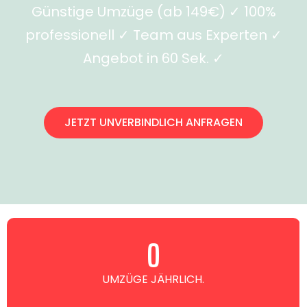
Günstige Umzüge (ab 149€) ✓ 100%
professionell ✓ Team aus Experten ✓
Angebot in 60 Sek. ✓
JETZT UNVERBINDLICH ANFRAGEN
0
UMZÜGE JÄHRLICH.