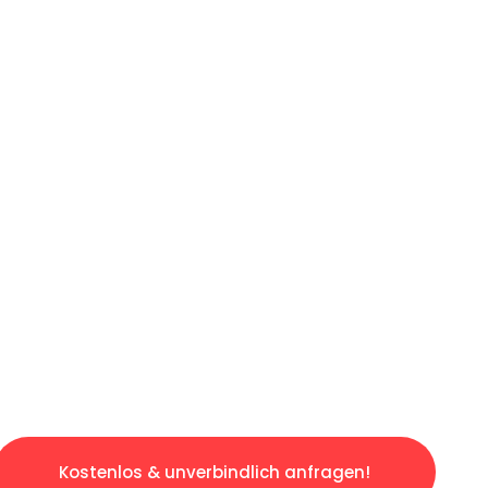
ICHES ANGEBOT IN
UNTER 60 S
losen & sorgenfreien Umzug in Duisburg: Erle
taltet. Lassen Sie uns den schweren Teil übe
tspannten und kostengünstigen Servive!
Kostenlos & unverbindlich anfragen!