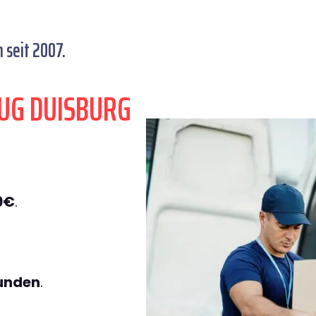
 seit 2007.
UG DUISBURG
9€
.
tunden
.