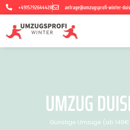
+4915792644428
anfrage@umzugsprofi-winter-dui
UMZUG DUISB
Günstige Umzüge (ab 149€) 